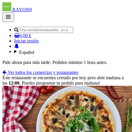
RAYON9
Open
main
menu
0,00 €
Iniciar sesión
Español
Pide ahora para más tarde. Pedidos minimo 1 hora antes.
Ver todos los comercios y restaurantes
Éste restaurante se encuentra cerrado por hoy pero abre mañana a
las
12:00
. Puedes programar tu pedido para mañana!