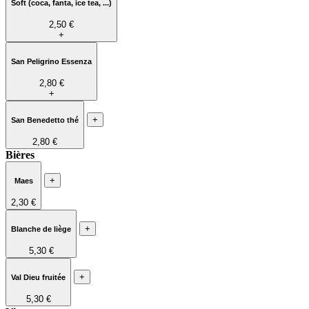
Soft (coca, fanta, ice tea, ...)
2,50 €
+
San Peligrino Essenza
2,80 €
+
+
San Benedetto thé
2,80 €
Bières
+
Maes
2,30 €
+
Blanche de liège
5,30 €
+
Val Dieu fruitée
5,30 €