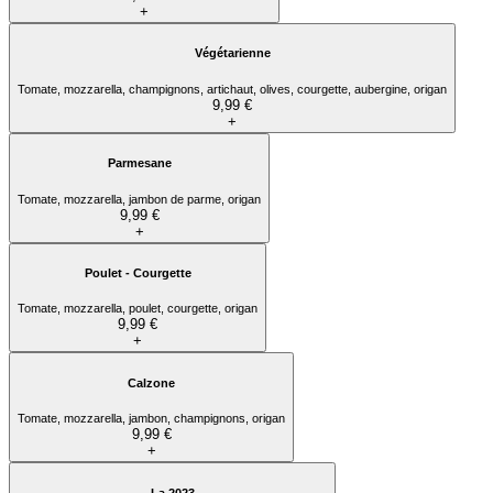
+
Végétarienne
Tomate, mozzarella, champignons, artichaut, olives, courgette, aubergine, origan
9,99 €
+
Parmesane
Tomate, mozzarella, jambon de parme, origan
9,99 €
+
Poulet - Courgette
Tomate, mozzarella, poulet, courgette, origan
9,99 €
+
Calzone
Tomate, mozzarella, jambon, champignons, origan
9,99 €
+
La 2023