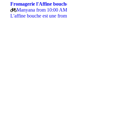
Fromagerie l'Affine bouche
Manyana from 10:00 AM
L'affine bouche est une fromagerie et un caviste.…
rsaire brassée avec ❤️ par Pulp…