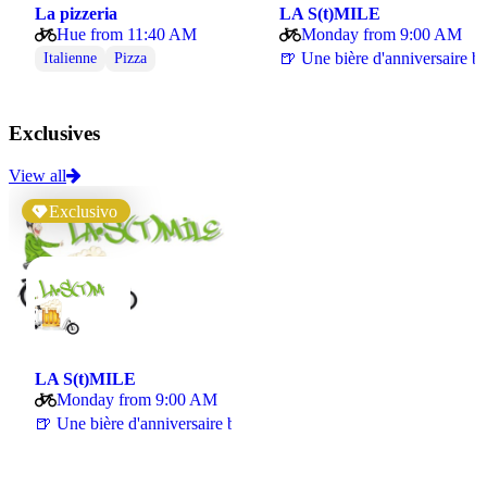
La pizzeria
LA S(t)MILE
Hue from 11:40 AM
Monday from 9:00 AM
🍺 Une bière d'annive
Italienne
Pizza
Exclusives
View all
Exclusivo
LA S(t)MILE
Monday from 9:00 AM
🍺 Une bière d'anniversaire brassée avec ❤️ par Pulp…