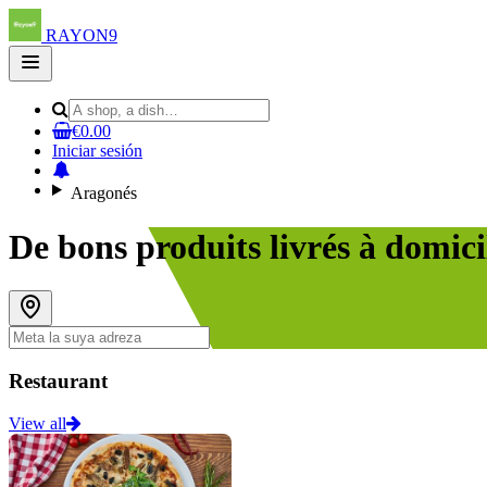
RAYON9
Open
main
menu
€0.00
Iniciar sesión
Aragonés
De bons produits livrés à domic
Restaurant
View all