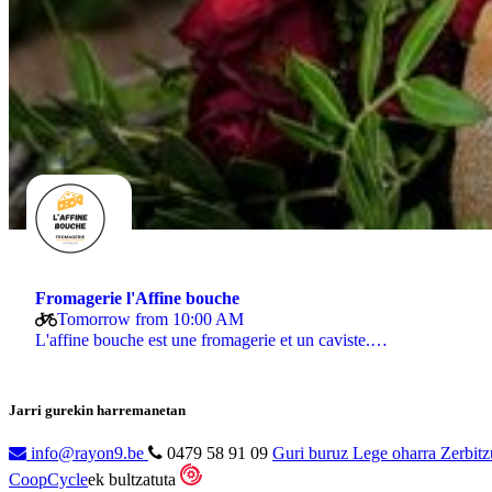
Fromagerie l'Affine bouche
Tomorrow from 10:00 AM
L'affine bouche est une fromagerie et un caviste.…
Jarri gurekin harremanetan
info@rayon9.be
0479 58 91 09
Guri buruz
Lege oharra
Zerbitz
CoopCycle
ek bultzatuta