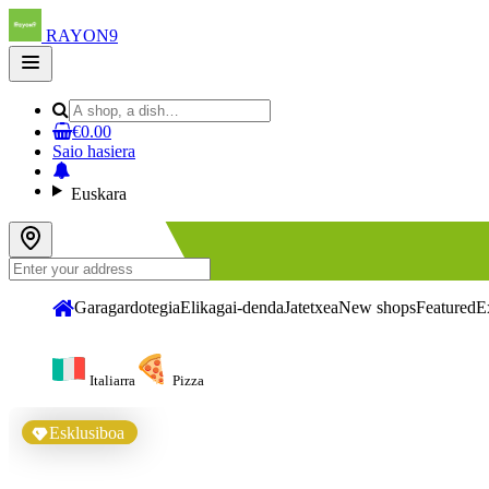
RAYON9
Open
main
menu
€0.00
Saio hasiera
Euskara
Garagardotegia
Elikagai-denda
Jatetxea
New shops
Featured
E
Italiarra
Pizza
Esklusiboa