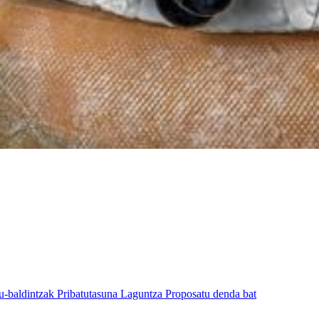
u-baldintzak
Pribatutasuna
Laguntza
Proposatu denda bat