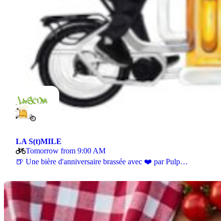
LA S(t)MILE
Tomorrow from 9:00 AM
🍺 Une bière d'anniversaire brassée avec ❤️ par Pulp…