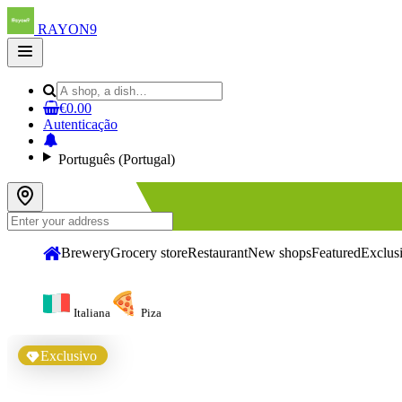
RAYON9
Open
main
menu
€0.00
Autenticação
Português (Portugal)
Brewery
Grocery store
Restaurant
New shops
Featured
Exclus
Italiana
Piza
Exclusivo