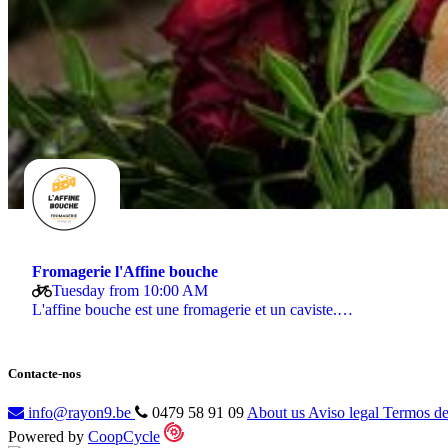
Fromagerie l'Affine bouche
Tuesday from 10:00 AM
L'affine bouche est une fromagerie et un caviste.…
Contacte-nos
info@rayon9.be
0479 58 91 09
About us
Aviso legal
Termos de
Powered by
CoopCycle