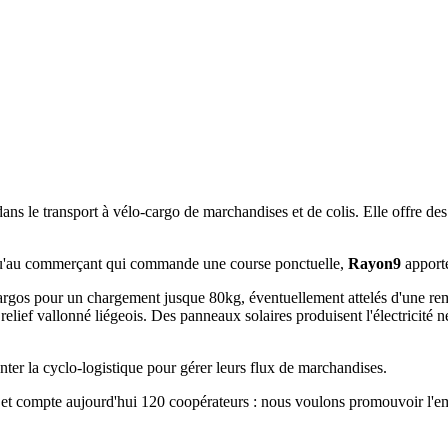
dans le transport à vélo-cargo de marchandises et de colis. Elle offre des
usqu'au commerçant qui commande une course ponctuelle,
Rayon9
apporte
s-cargos pour un chargement jusque 80kg, éventuellement attelés d'une 
elief vallonné liégeois. Des panneaux solaires produisent l'électricité né
ter la cyclo-logistique pour gérer leurs flux de marchandises.
et compte aujourd'hui 120 coopérateurs : nous voulons promouvoir l'empl